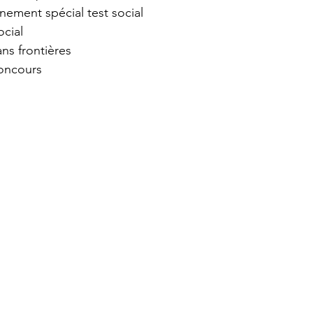
înement spécial test social 
ocial
ans frontières
oncours