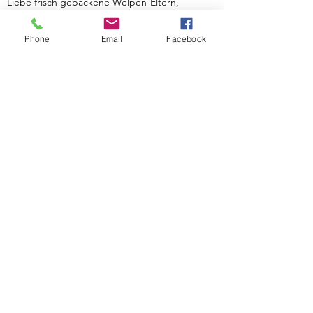
Liebe frisch gebackene Welpen-Eltern,
herzlich Willkommen zu unserer
Welpenschule, in der nicht nur kleine
Phone
Email
Facebook
Fellnasen, sondern auch die erwachsenen
Zweibeiner einiges lernen können und vor
allem viel
spielen und Spaß haben sollen.
Finden Sie hier unsere Preise
Preise
Hunde Club Kelmis